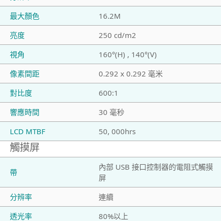
最大顏色
16.2M
亮度
250 cd/m2
視角
160°(H) , 140°(V)
像素間距
0.292 x 0.292 毫米
對比度
600:1
響應時間
30 毫秒
LCD MTBF
50, 000hrs
觸摸屏
內部 USB 接口控制器的電阻式觸摸
帶
屏
分辨率
連續
透光率
80%以上