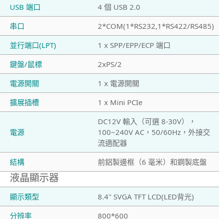
USB 端口
4 個 USB 2.0
串口
2*COM(1*RS232,1*RS422/RS485)
並行端口(LPT)
1 x SPP/EPP/ECP 端口
鍵盤/鼠標
2xPS/2
電源開關
1 x 電源開關
擴展插槽
1 x Mini PCIe
DC12V 輸入（可選 8-30V），
電源
100~240V AC，50/60Hz，外接交
流適配器
結構
前鋁製邊框（6 毫米）和鋼製底盤
液晶顯示器
顯示類型
8.4" SVGA TFT LCD(LED背光)
分辨率
800*600