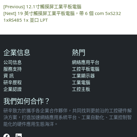
[Previous]
12.1寸觸摸屏工業平板電腦
[Next]
19 英寸觸摸屏工業平板電腦，帶 6 個 com 5xS232
1xRS485 1x 並口 LPT
企業信息
熱門
公司信息
網絡應用平台
服務支持
工控平板電腦
資 訊
工業顯示器
研辛歷程
工業電腦
企業認證
工控主板
我們如何合作？
研辛致力於攜手各企業合作夥伴，共同找到更前沿的工控硬件解
決方案，打造加速網絡應用系統平台、工業自動化、工業控制智
能化的硬件應用生態海洋。