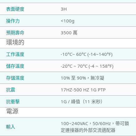
表面硬度
3H
操作力
<100g
預期壽命
3500 萬
環境的
工作溫度
-10°C~ 60°C (-14~140°F)
儲存溫度
-20°C ~ 70°C (-4 ~ 158°F)
存儲濕度
10% 至 90%，無冷凝
抗震
17HZ-500 HZ 1G PTP
抗衝擊
1G / 峰值（11 米秒）
電源
100~240VAC，50/60Hz，帶可鎖
輸入
定連接器的外部交流適配器