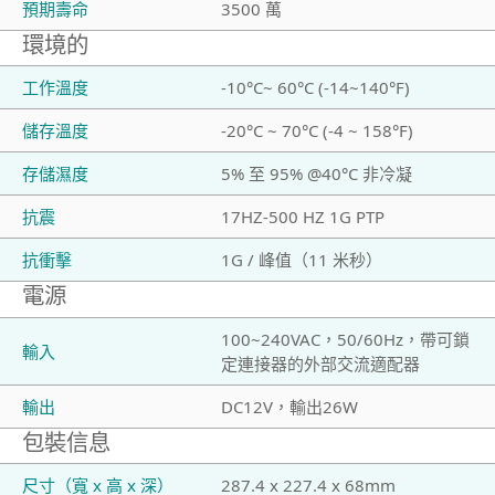
預期壽命
3500 萬
環境的
工作溫度
-10°C~ 60°C (-14~140°F)
儲存溫度
-20°C ~ 70°C (-4 ~ 158°F)
存儲濕度
5% 至 95% @40°C 非冷凝
抗震
17HZ-500 HZ 1G PTP
抗衝擊
1G / 峰值（11 米秒）
電源
100~240VAC，50/60Hz，帶可鎖
輸入
定連接器的外部交流適配器
輸出
DC12V，輸出26W
包裝信息
尺寸（寬 x 高 x 深）
287.4 x 227.4 x 68mm