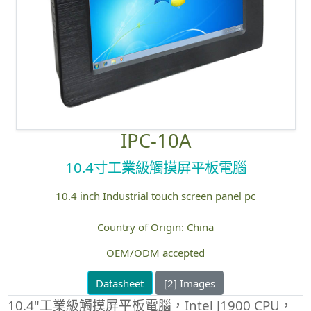
IPC-10A
10.4寸工業級觸摸屏平板電腦
10.4 inch Industrial touch screen panel pc
Country of Origin: China
OEM/ODM accepted
Datasheet
[2] Images
10.4"工業級觸摸屏平板電腦，Intel J1900 CPU，