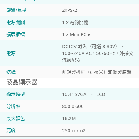
鍵盤/鼠標
2xPS/2
電源開關
1 x 電源開關
擴展插槽
1 x Mini PCIe
DC12V 輸入（可選 8-30V），
電源
100~240V AC，50/60Hz，外接交
流適配器
結構
前鋁製邊框（6 毫米）和鋼製底盤
液晶顯示器
顯示類型
10.4" SVGA TFT LCD
分辨率
800 x 600
最大顏色
16.2M
亮度
250 cd/m2