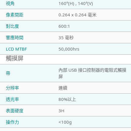
視角
160°(H) , 140°(V)
像素間距
0.264 x 0.264 毫米
對比度
600:1
響應時間
35 毫秒
LCD MTBF
50,000hrs
觸摸屏
內部 USB 接口控制器的電阻式觸摸
帶
屏
分辨率
連續
透光率
80%以上
表面硬度
3H
操作力
<100g