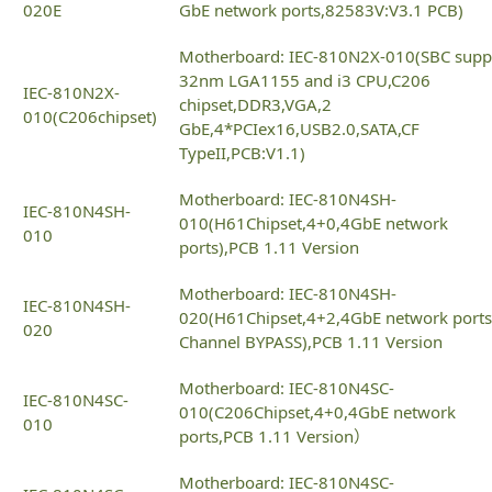
020E
GbE network ports,82583V:V3.1 PCB)
Motherboard: IEC-810N2X-010(SBC supp
32nm LGA1155 and i3 CPU,C206
IEC-810N2X-
chipset,DDR3,VGA,2
010(C206chipset)
GbE,4*PCIex16,USB2.0,SATA,CF
TypeII,PCB:V1.1)
Motherboard: IEC-810N4SH-
IEC-810N4SH-
010(H61Chipset,4+0,4GbE network
010
ports),PCB 1.11 Version
Motherboard: IEC-810N4SH-
IEC-810N4SH-
020(H61Chipset,4+2,4GbE network ports
020
Channel BYPASS),PCB 1.11 Version
Motherboard: IEC-810N4SC-
IEC-810N4SC-
010(C206Chipset,4+0,4GbE network
010
ports,PCB 1.11 Version）
Motherboard: IEC-810N4SC-