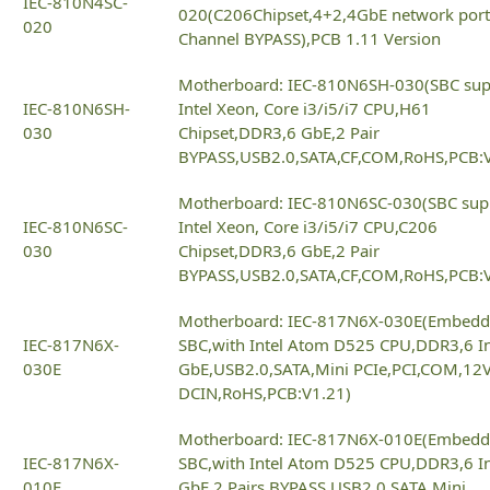
IEC-810N4SC-
020(C206Chipset,4+2,4GbE network port
020
Channel BYPASS),PCB 1.11 Version
Motherboard: IEC-810N6SH-030(SBC sup
IEC-810N6SH-
Intel Xeon, Core i3/i5/i7 CPU,H61
030
Chipset,DDR3,6 GbE,2 Pair
BYPASS,USB2.0,SATA,CF,COM,RoHS,PCB:V
Motherboard: IEC-810N6SC-030(SBC sup
IEC-810N6SC-
Intel Xeon, Core i3/i5/i7 CPU,C206
030
Chipset,DDR3,6 GbE,2 Pair
BYPASS,USB2.0,SATA,CF,COM,RoHS,PCB:V
Motherboard: IEC-817N6X-030E(Embed
IEC-817N6X-
SBC,with Intel Atom D525 CPU,DDR3,6 In
030E
GbE,USB2.0,SATA,Mini PCIe,PCI,COM,12
DCIN,RoHS,PCB:V1.21)
Motherboard: IEC-817N6X-010E(Embed
IEC-817N6X-
SBC,with Intel Atom D525 CPU,DDR3,6 In
010E
GbE,2 Pairs BYPASS,USB2.0,SATA,Mini