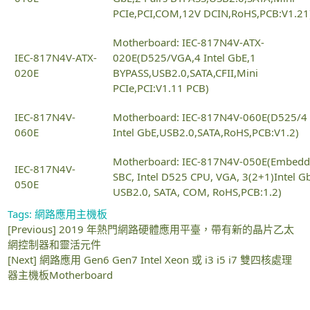
PCIe,PCI,COM,12V DCIN,RoHS,PCB:V1.21
Motherboard: IEC-817N4V-ATX-
IEC-817N4V-ATX-
020E(D525/VGA,4 Intel GbE,1
020E
BYPASS,USB2.0,SATA,CFII,Mini
PCIe,PCI:V1.11 PCB)
IEC-817N4V-
Motherboard: IEC-817N4V-060E(D525/4
060E
Intel GbE,USB2.0,SATA,RoHS,PCB:V1.2)
Motherboard: IEC-817N4V-050E(Embed
IEC-817N4V-
SBC, Intel D525 CPU, VGA, 3(2+1)Intel G
050E
USB2.0, SATA, COM, RoHS,PCB:1.2)
Tags:
網路應用主機板
[Previous]
2019 年熱門網路硬體應用平臺，帶有新的晶片乙太
網控制器和靈活元件
[Next]
網路應用 Gen6 Gen7 Intel Xeon 或 i3 i5 i7 雙四核處理
器主機板Motherboard