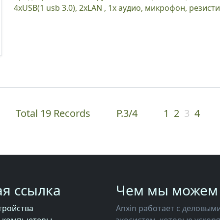
4xUSB(1 usb 3.0), 2xLAN , 1x аудио, микрофон, резисти
Total 19 Records
P.3/4
1
2
3
4
ая ссылка
Чем мы можем
тройства
Anxin работает с деловыми партнерами над совместным созданием бизнес-