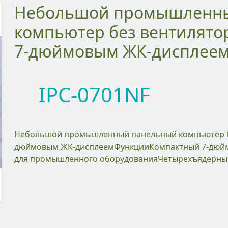
Небольшой промышленный панельный
компьютер без вентилятор
7-дюймовым ЖК-дисплее
IPC-0701NF
Небольшой промышленный панельный компьютер без вентилятора с процессором J4125 и 7-
дюймовым ЖК-дисплеемФункцииКомпактный 7-дюйм
для промышленного оборудованияЧетырехъядерный