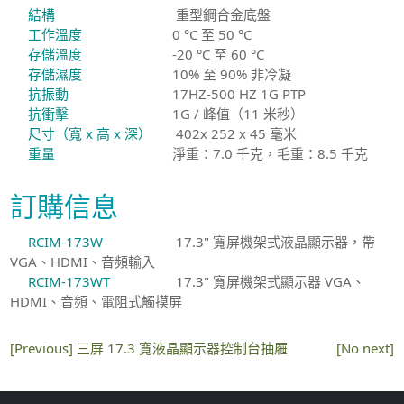
結構
重型鋼合金底盤
工作溫度
0 °C 至 50 °C
存儲溫度
-20 °C 至 60 °C
存儲濕度
10% 至 90% 非冷凝
抗振動
17HZ-500 HZ 1G PTP
抗衝擊
1G / 峰值（11 米秒）
尺寸（寬 x 高 x 深）
402x 252 x 45 毫米
重量
淨重：7.0 千克，毛重：8.5 千克
訂購信息
RCIM-173W
17.3" 寬屏機架式液晶顯示器，帶
VGA、HDMI、音頻輸入
RCIM-173WT
17.3" 寬屏機架式顯示器 VGA、
HDMI、音頻、電阻式觸摸屏
[Previous]
三屏 17.3 寬液晶顯示器控制台抽屜
[No next]