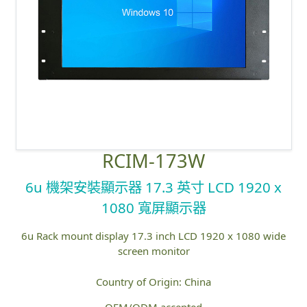
RCIM-173W
6u 機架安裝顯示器 17.3 英寸 LCD 1920 x
1080 寬屏顯示器
6u Rack mount display 17.3 inch LCD 1920 x 1080 wide
screen monitor
Country of Origin: China
OEM/ODM accepted