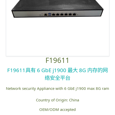
F19611
F19611具有 6 GbE j1900 最大 8G 内存的网
络安全平台
Network security Appliance with 6 GbE j1900 max 8G ram
Country of Origin: China
OEM/ODM accepted