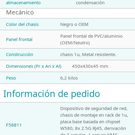
almacenamiento
condensación
Mecánico
Color del chasis
Negro o OEM
Panel frontal de PVC/aluminio
Panel frontal
(OEM/Neutro)
Construcción
chasis 1u, Metal resistente.
Dimensiones (Pr x An x Al)
450x430x45 mm
Peso
6,2 kilos
Información de pedido
Dispositivo de seguridad de red,
chasis de montaje en rack de 1u,
placa base basada en chipset
F58811
W580, 8x 2.5G RJ45, derivación
de 3 canales, 1 ranura NMC,